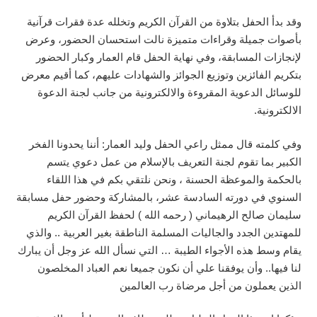
وقد بدأ الحفل بتلاوة من القرآن الكريم وتخلله عدة فقرات قرآنية
بأصوات جميلة وقراءات متميزة نالت استحسان الحضور، وعرض
لإنجازات المسابقة، وفي نهاية الحفل قام العمار وكبار الحضور
بتكريم الفائزين وتوزيع الجوائز والشهادات عليهم، كما أقيم معرض
للوسائل الدعوية المقروءة والالكترونية من جانب لجنة الدعوة
الالكترونية.
وفي كلمته قال ممثل راعي الحفل وليد العمار: أننا يحدونا الفخر
الكبير بما تقوم لجنة التعريف بالإسلام من عمل دعوي يتسم
بالحكمة والموعظة الحسنة ، ونحن نلتقي بكم في هذا اللقاء
السنوي في دورته السادسة عشر، بالمشاركة وحضور حفل مسابقة
سليمان صالح الرهيماني ( رحمه الله ) لحفظ القرآن الكريم
للمهتدين الجدد والجاليات المسلمة الناطقة بغير العربية .. والذي
يقام وسط هذه الأجواء الطيبة … التي نسأل الله عز وجل أن يبارك
لنا فيها.. وأن يوفقنا علي أن نكون جميعا نعم العباد المخلصون
الذين يعملون من أجل مرضاة رب العالمين