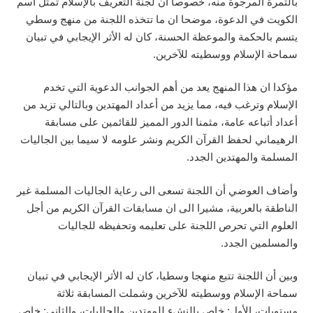
بالثمرة المرجوة منه، خصوصا ان لجنة التعريف بالإسلام تمثل اسم
الكويت في الدعوة، موضحا ان ما تتخذه اللجنة من منهج وسطي
يتسم بالحكمة والموعظة الحسنة، كان له الأثر الإيجابي في تبيان
سماحة الإسلام ووسطيته للآخرين.
مؤكدا ان هذا المنهج يعد من أهم الجوانب الدعوية التي تخدم
الإسلام وترغب فيه، مما يزيد من أعداد المهتدين وبالتالي تزيد من
أعداد أتباعه عامة، مثمنا الدور المميز للقائمين على مسابقة
الرهيماني لحفظ القرآن الكريم ونشر علومه لا سيما بين الجاليات
المسلمة والمهتدين الجدد.
وأضاف العوضي أن اللجنة تسعى الى رعاية الجاليات المسلمة غير
الناطقة بالعربية، مشيرا الى ان مسابقات القرآن الكريم من أجل
العلوم التي تحرص اللجنة على تعليمه وتحفيظه للجاليات
والمسلمين الجدد.
وبين أن اللجنة تتبع منهجا وسطيا، كان له الأثر الإيجابي في تبيان
سماحة الإسلام ووسطيته للآخرين وشملت المسابقة ثلاثة
مستويات، الأول: خاص بالنشء للمهتدين والجاليات، والثاني: خاص