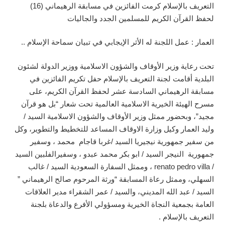
التعريف بالإسلام كرمت الفائزين في مسابقة الرهيماني (16)
لحفظ القرآن الكريم للمسلمين الجدد والجاليات
العمار : عمل اللجنة له الأثر الإيجابي في تبيان سماحة الإسلام ..
تحت رعاية وزير الأوقاف والشؤون الاسلامية ووزير الدولة لشئون
البلدية أقامت لجنة التعريف بالإسلام حفل تكريم الفائزين في
مسابقة الرهيماني السادسة عشر لحفظ القرآن الكريم، على
مسرح الهيئة الخيرية الاسلامية العالمية تحت شعار “بل هو قرآن
مجيد”، وبحضور ممثل وزير الأوقاف والشؤون الاسلامية السيد /
وليد العمار وكيل وزارة الاوقاف المساعد للتخطيط والتطوير، وكل
من سفير جمهورية نيجيريا السيد /غربا قاجام محمد ، وسفير
جمهورية النيجر السيد / ابو بكر محمد عبدو ، وسفيرالفلبين السيد
/ renato pedro villa ، وممثل السفارة السعودية السيد / غالب
السهلي، وممثل رعاة المسابقة “ورثة المرحوم صالح الرهيماني ”
السيد / عبد الله المديني، والسيد / عمر الشقراء مدير العلاقات
العامة بجمعية النجاة الخيرية ومسؤولي الأفرع والدعاة بلجنة
التعريف بالإسلام .