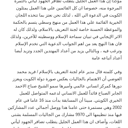
مؤكدا إن هذا العمل الجليل يتطلب تظافر الجهود ليأتي بالثمرة
المرجوة منه، خصوصا ان كل القائمين علي هذا العمل يمثلون
الكويت في الدعوة الي الله ، لذلك نحن نعتز بما تتخذه اللجان
الخيرية القائمة علي هذا العمل من منهج وسطي يتسم بالحكمة
والموعظة الحسنة خاصة لجنة التعريف بالاسلام، ولذلك كان له
الاثر الإيجابي في تبيان سماحة الإسلام ووسطيته للآخرين، ولذلك
فان هذا النهج يعد من اهم الجوانب الدعوية التي تخدم الإسلام
وترغب فيه ، وبالتالي يزيد من أعداد المهتدين الجدد وتزيد أيضا
أعداد أتباعه عامة
وفي كلمته قال مدير عام لجنة التعريف بالإسلام / فريد محمد
العوضي أن الاهتمام بالجاليات يعكس صورة دولة الكويت ويعزز
دورها كمركز انساني عالمي وأميرها سمو الشيخ صباح الاحمد
الجابر الصباح قائداً للعمل الانساني لدعمه المتواصل للعمل
الخيري الكويتي. مبينا أن المسابقة بدأت منذ 16 عاما في عام
2002 وهي مستمرة حتى عامنا هذا ووصل أجمالي عدد المشاركين
فيها منذ تنظيمها الى 9970 مشارك من الجاليات المسلمة بشتى
اللغات، وأضاف ان هذا العمل الجليل يتطلب تضافر الجهود ليأتي