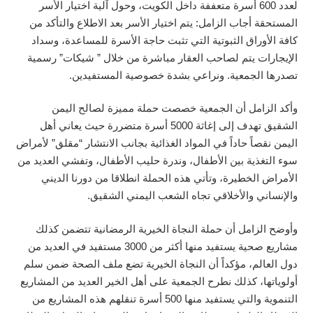
لعدد 600 أسرة متعففة داخل الكويت، وحول آلية اختيار الأسر
المستحقة أجاب الزامل: يتم اختيار الأسر بعد الاطلاع والتأكد من
كافة الأوراق الثبوتية التي تثبت حاجة الأسرة للمساعدة، وسداد
الإيجارات يتم لصاحب العقار مباشرة من خلال ” شيكات” رسمية
تصدرها الجمعية. ونراعي بشدة خصوصية المستفيدين.
وأكد الزامل أن الجمعية خصصت حملة مميزة لصالح اليمن
الشقيق تهدف إلى إغاثة 5000 أسرة متضررة حيث يعاني أهل
اليمن نقصاً حاداً في المواد الغذائية بجانب الانتشار “مقلق” لأمراض
سوء التغذية بين الأطفال، وندرة حليب الأطفال، وتفشي العديد من
الأمراض الخطيرة، وتأتي هذه الحملة انطلاقا من دورنا الديني
والإنساني والأخلاقي تجاه الشعب اليمني الشقيق.
وأوضح الزامل أن حملة النجاة الخيرية الرمضانية تتضمن كذلك
مشاريع صحية يستفيد منها أكثر من 3000 مستفيد في العديد من
دول العالم، مؤكداً أن النجاة الخيرية تضع ملف الصحة ضمن سلم
أولوياتها، كذلك نطرح الجمعية على أهل الخير العديد من المشاريع
التنموية والتي يستفيد منها 500 أسرة تنقلهم هذه المشاريع من