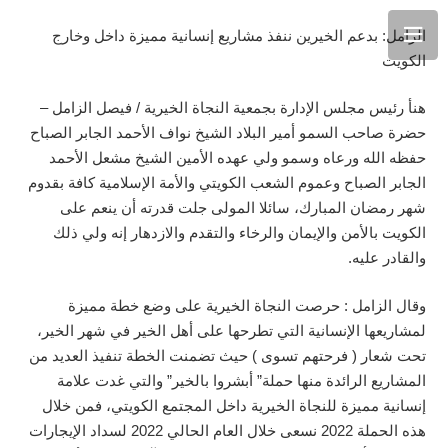
الزامل: بدعم الخيرين ننفذ مشاريع إنسانية مميزة داخل وخارج
الكويت
هنأ رئيس مجلس الإدارة بجمعية النجاة الخيرية / فيصل الزامل –
حضرة صاحب السمو أمير البلاد الشيخ نواف الأحمد الجابر الصباح
حفظه الله ورعاه وسمو ولي عهده الأمين الشيخ مشعل الأحمد
الجابر الصباح وعموم الشعب الكويتي والأمة الإسلامية كافة بقدوم
شهر رمضان المبارك، سائلا المولى جلت قدرته أن ينعم على
الكويت بالأمن والإيمان والرخاء والتقدم والازدهار إنه ولي ذلك
والقادر عليه.
وقال الزامل : حرصت النجاة الخيرية على وضع خطة مميزة
لمشاريعها الإنسانية التي تطرحها على أهل الخير في شهر الخير،
تحت شعار ( فرحتهم تسوى ) حيث تضمنت الخطة تنفيذ العديد من
المشاريع الرائدة منها حملة” أبشروا بالخير” والتي غدت علامة
إنسانية مميزة للنجاة الخيرية داخل المجتمع الكويتي، فمن خلال
هذه الحملة 2022 نسعى خلال العام الحالي 2022 لسداد الإيجارات