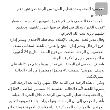
العجمي: اللجنة بصدد تنظيم المزيد من الرحلات ونثمّن دعم
المحسنين
نظّمت لجنة التعريف بالإسلام عمرة للمهتدين الجدد تحت شعار
“كويت الخير”، وذلك في إطار حرصها على رعايتهم، وتحقيق
حلمهم برؤية بيت الله الحرام.
وقال مدير لجنة التعريف بالإسلام بمحافظة الأحمدي ومدير إدارة
أفرع الرجال ومدير إدارة الحج والعمرة باللجنة المحامي منيف
العجمي، إن الرحلة انطلقت من فرع المنقف بتاريخ 24 أكتوبر،
وذلك بحضور مديري الأفرع باللجنة.
وأضاف العجمي أن الرحلة التي تم تسييرها بدعم من “أبناء علي
يوسف المزيني” تضمنت 49 معتمرًا ومعتمرة من أبناء الجالية
السريلانكية.
وذكر أن هذه الرحلة هي الثانية خلال شهر، وذلك بعد الرحلة التي
سيرتها اللجنة لأبناء الجالية الفلبينية 26 سبتمبر الماضي، لافتًا إلى
أن اللجنة بصدد تنظيم المزيد من الرحلات خلال الفترة المقبلة.
وأشار العجمي إلى أن الرحلة تسبقها دورات ولقاء تعريفية لتعليم
المهتدين والمهتديات الجدد كيفية أداء مناسك العمرة، فيما تتخللها