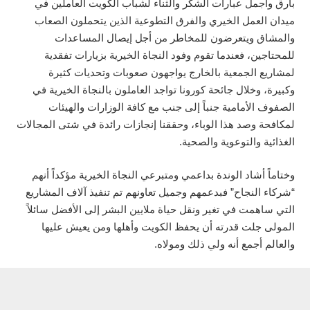
بأرق وأجمل عبارات الشكر والثناء لشباب الكويت العاملين في
ميدان العمل الخيري والفرق التطوعية الذين يتحملون الصعاب
والمشاق ويتعرضون للمخاطر من أجل إيصال المساعدات
للمحتاجين، فعندما تقوم وفود النجاة الخيرية بزيارات تفقدية
لمشاريع الجمعية بالخارج يواجهون صعوبات وتحديات كثيرة
وكبيرة، وخلال جائحة كورونا تواجد العاملون بالنجاة الخيرية في
الصفوف الأمامية جنباً إلى جنب مع كافة الوزارات والهيئات
لمكافحة وصد هذا الوباء، وحققنا إنجازات رائدة في شتى المجالات
الغذائية والتوعوية والصحية.
وختاماً أشاد الوندة بداعمي ومتبرعي النجاة الخيرية مؤكداً أنهم
“شركاء النجاح” فبدعمهم وجميل تعاونهم تم تنفيذ آلاف المشاريع
التي ساهمت في تغير ونقل حياة ملايين البشر إلى الأفضل سائلاً
المولى جلت قدرته أن يحفظ الكويت وأهلها ومن يعيش عليها
والعالم أجمع أنه ولي ذلك ومولاه.