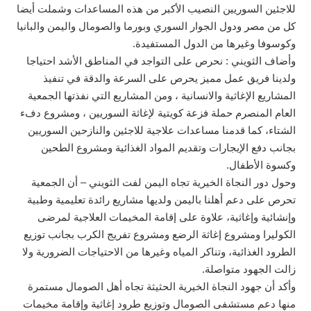
للاجئين السوريين النصيب الأكبر من هذه المساعدات وشملت أيضا
كل من مصر ودول الجوار السوري وبورما والصومال واليمن والبانيا
وكوسوفا وغيرها من الدول المستفيدة.
وأضاف الثويني : نحرص على التواجد في المناطق الأشد احتياجا
ولدينا فريق عمل مميز يحرص على السرعة والدقة في تنفيذ
المشاريع الإغاثية والانسانية ، ومن المشاريع التي نفذتها الجمعية
العام المنصرم حملة فزعة كويتية لإغاثة السوريين ، ومشروع دفء
الشتاء، كما قدمنا مساعدات علاجية للاجئين والنازحين السوريين
بجانب دفع الإيجارات وتقديم المواد الغذائية ومشروع الطحين
وكسوة الأطفال.
وحول دور النجاة الخيرية تجاه اليمن لفت الثويني – أن الجمعية
تحرص على دعم أهلنا باليمن ولديها مشاريع رائدة تعليمية وطبية
وإنشائية وإغاثية، علاوة على إقامة المخيمات العلاجية لمرضى
الكوليرا ومشروع إغاثة الرضع ومشروع تفريج الكرب بجانب توزيع
الطرود الغذائية، وتناكر المياه وغيرها من الاحتياجات الضرورية ولا
زالت الجهود متواصلة.
وأكد أن جهود النجاة الخيرية الحثيثة تجاه أهل الصومال مستمرة
منها دعم مستشفى الصومال وتوزيع طرود إغاثية وإقامة مخيمات