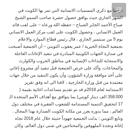
تزامنا مع ذكرى المسميات الانسانية التي تمر بها الكويت في
الشهر الجاري حيث يوافق حصول حضرة صاحب السمو الشيخ
صباح الأحمد الجابر الصباح – حفظه الله ورعاه – على لقب قائد
العمل الانساني ، وحصول الكويت على لقب مركز العمل الانساني
يوم 9 من سبتمبر الجاري ، قال رئيس قطاع الموارد والاعلام
بجمعية النجاة الخيرية / عمر يعقوب الثويني – أن الجمعية أصبحت
في صدارة الجهات الكويتية المبادرة في تنفيذ الإغاثات العاجلة
والاستجابة للنداءات الإنسانية في مناطق الحروب والكوارث
والمجاعات، وأكد على حرص الجمعية قبل تنفيذ أي مشروع إغاثي
على أخذ موافقة وزارة الشؤون، وأن يكون التنفيذ من خلال جهات
معتمدة من قبل وزارة الخارجية ، لافتا الى انه وفق تقرير
الاستدامة لعام 2018م قد تم تقديم مساعدات اغاثية بقيمة (
358.000 الف دينار كويتي) بما يتوافق مع أهداف الأمم المتحدة الـ
17 لتحقيق التنمية المستدامة للشعوب الفقيرة في مختلف دول
العالم ، مما بدوره يعزز من مكانة الكويت الصدارة بهذا المجال .
وتابع الثويني : بذلت الجمعية جهوداً حثيثة خلال عام 2018 تجاه
إغاثة ونجدة الملهوفين والمحتاجين في شتى دول العالم، وكان