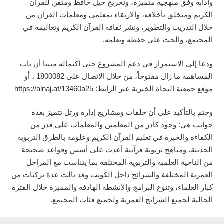
وآدابه وفق منهجية متميزة، وتخريج جيل حافظ ومتقن للقرآن
الكريم ومتخلق بأخلاقه، والارتقاء بمعلمي ومعلمات القرآن من
خلال التدريب والتطوير، ونشر ثقافة القرآن الكريم وتعاليمه في
المجتمع، والحث على حفظه وتعلمه.
ودعا إلى الاستمرار في دعم المشروع حتى اكتماله مبينا أن باب
المساهمة ما زال مفتوحاً، من خلال الاتصال على 1800082 ، أو
موقع جمعية النجاة الخيرية عبر الرابط: https://alnaj.at/13460a25
وختم بالتأكيد على أن حلقات ومشاريع إدارة ورتل تتميز بعدة
جوانب هي: وجود كادر من المعلمين والمعلمات على قدر من
الكفاءة والخبرة في تعليم القرآن الكريم وعلومه بالطرق التربوية
الحديثة، ومناهج تربوية قرآنية أعدت على أسس وقواعد صحيحة
من الناحية العلمية والتربوية المختلفة بما يتناسب مع المراحل
العمرية المختلفة والشرائح داخل الكويت وقد نالت عدة تزكيات من
كبار العلماء، وتنوع البرامج والأنشطة الهادفة والمميزة خلال الفترة
الحالية لجميع الشرائح العمرية ولجميع فئات المجتمع.