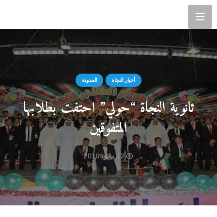
أخبار النجاة
المدونة
ثانوية النجاة “حولي” احتفت بطلابها
المتفوقين
12 مايو، 2016