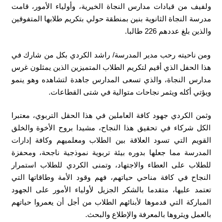
ولفيف من قيادات مدارس النجاة الخيرية، وأولياء الأمور، قامت
مدرسة النجاة الثانوية بنين بمنطقة حولي بتكريم طلابها المتفوقين
والذين بلغ عددهم 226 طالبا.
ومن ناحيته رحب مدير المدرسة/ راشد الكردي بكل من شارك في
هذا الحفل الذي أقيم لتكريم الطلاب المتميزين الذين يمثلون غرس
مدارس النجاة، والذي تسعى المدارس جاهدة لتشاهده وهو ينمو
ويؤتي أكله ويثمر نجاحات متوالية في شتى القطاعات.
وثمن الكردي جهود كافة العاملين في هذا الحقل التربوي، معتبرا
الكل شركاء في تحقيق هذا النجاح، مشيدا بروح الأخوة والخلق
القويم التي تسود العلاقة بين الطلاب ومعلميهم وكافة إدارات
المدرسة مما جعلها بدوره بيئة تربوية نموذجية ناجحة، ومحفزة
للطلاب على العطاء والاجتهاد، وتمنى الكردي للطلاب استمرار
النجاح في كافة مناحي حياتهم، فهم وقود الأمة وطاقاتها التي
تعتمد عليها، متقدما بالشكر الجزيل لأولياء الأمور على الجهود
المباركة التي قدموها لأبنائهم الطلاب من أجل أن يعمروا حياتهم
بالعمل ويثروها بالمعرفة والإطلاع والبحث.