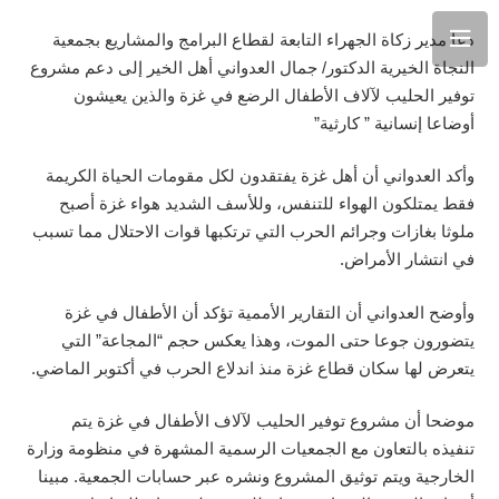
دعا مدير زكاة الجهراء التابعة لقطاع البرامج والمشاريع بجمعية
النجاة الخيرية الدكتور/ جمال العدواني أهل الخير إلى دعم مشروع
توفير الحليب لآلاف الأطفال الرضع في غزة والذين يعيشون
أوضاعا إنسانية ” كارثية”
وأكد العدواني أن أهل غزة يفتقدون لكل مقومات الحياة الكريمة
فقط يمتلكون الهواء للتنفس، وللأسف الشديد هواء غزة أصبح
ملوثا بغازات وجرائم الحرب التي ترتكبها قوات الاحتلال مما تسبب
في انتشار الأمراض.
وأوضح العدواني أن التقارير الأممية تؤكد أن الأطفال في غزة
يتضورون جوعا حتى الموت، وهذا يعكس حجم “المجاعة” التي
يتعرض لها سكان قطاع غزة منذ اندلاع الحرب في أكتوبر الماضي.
موضحا أن مشروع توفير الحليب لآلاف الأطفال في غزة يتم
تنفيذه بالتعاون مع الجمعيات الرسمية المشهرة في منظومة وزارة
الخارجية ويتم توثيق المشروع ونشره عبر حسابات الجمعية. مبينا