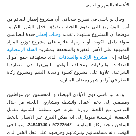
الأعضاء بالسهر والحمى”.
وقال بو ناشي في تصريح صحافي: أن مشروع إفطار الصائم من
أبرز المشاريع التي تقوم اللجنة بتنفيذها خلال الشهر الكريم،
موضحا أن المشروع يستهدف تقديم
وجبات إفطار
جيدة للصائمين
سواء داخل الكويت أو خارجها، علاوة على مشروع توزيع المواد
التموينية على الأسر الفقيرة والمتعففة، ومشروع
السلة الرمضانية
إضافة إلى
مشروع الزكاة والصدقات
الذي يستهدف جمع أموال
الصدقات والزكوات بمختلف أنواعها لتوزيعها في مصارفها
الشرعية، علاوة على مشروع كسوة وعيدية اليتيم ومشروع زكاة
الفطر في أواخر شهر رمضان المبارك.
ودعا بو ناشي ذوي الأيادي البيضاء و المحسنين من مواطنين
ومقيمين إلى دعم أعمال وأنشطة ومشاريع اللجنة من خلال
التواصل مع اللجنة بزيارة مقرها في منطقة الشامية مقابل
الجمعية الرئيسية منوها إلى أنه يمكن التبرع عبر الاتصال بالخط
الساخن بلجنة زكاة الشامية :
97222542 / 24840740
، مثمنا في
الوقت ذاته مساهماتهم وتبرعاتهم وحرصهم على فعل الخير الذي