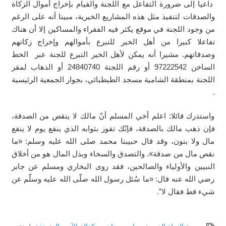
داعيا إلى ضرورة التفاعل مع اللجنة والقيام بإخراج أموال الزكاة
والصدقات لتنفيذ مثل هذه المشاريع الخيرية، مبينا أنه على الرغم
من وجود اللجنة في موقع يكثر فيه الفقراء والمساكين إلا أن هناك
تفاعلا كبيرا من أهل الخير للتبرع بأموالهم وإخراج زكاتهم
وصدقاتهم. مشيرا أنه يمكن لأهل الخير التبرع للجنة عبر الخط
الساخن 97222542 أو رقم اللجنة 24840740 أو الذهاب لمقر
اللجنة بمنطقة الشامية مسجد الطبطبائي، بجوار الجمعية الرئيسية
.
واستدرك قائلا: اعلم أخي المسلم أنّ مالك لا ينقص من الصدقة،
فإن ذهب مالك بالصدقة، فإنّك تفوز بثوابه الذي ينفع يوم لا ينفع
مال ولا بنون، وقد قال حبيبنا محمد صلى الله عليه وسلم: «ما
نقص مال من صدقة». والتصدق والسخاء وبذل المال هو من أخلاق
النبيين والأولياء والصالحين، فقد روى البخاري ومسلم عن جابر
رضي الله عنه قال: «ما سُئل رسول الله صلّى الله عليه وسلّم عن
شيء قط فقال لا”.