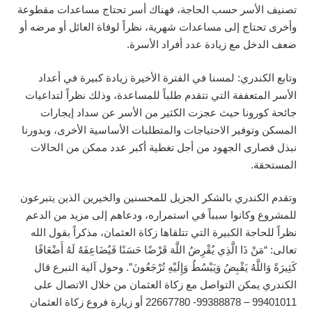
تصنيف الأسر حسب الحاجة، فهناك أسر تحتاج مساعدات مقطوعة
وأخرى تحتاج إلى مساعدات شهرية، نظراً لوفاة العائل أو مرضه أو
ضعف الدخل مع زيادة عدد أفراد الأسرة.
وتابع الكندري: لمسنا في الفترة الأخيرة زيادة كبيرة في أعداد
الأسر المتعففة التي تتقدم طلباً للمساعدة، وذلك نظراً لتداعيات
جائحة كورونا حيث عجزت الكثير من الأسر عن سداد إيجارات
المسكن وتوفير الاحتياجات والمتطلبات الأساسية الأخرى، وبدورنا
نبذل قصارى الجهود من أجل تغطية أكبر عدد ممكن من الحالات
المستحقة.
وتقدم الكندري بالشكر الجزيل للمحسنين والخيرين الذين يتبرعون
للمشروع وكانوا سبباً في استمراره، ودعاهم إلى مزيد من الدعم
نظراً للحاجة الكبيرة التي تتلقاها زكاة العثمان، مذكراً بقول الله
تعالى: “مَنْ ذَا الَّذِي يُقْرِضُ اللَّهَ قَرْضًا حَسَنًا فَيُضَاعِفَهُ لَهُ أَضْعَافًا
كَثِيرَةً وَاللَّهُ يَقْبِضُ وَيَبْسُطُ وَإِلَيْهِ تُرْجَعُونَ”. وحول آلية التبرع قال
الكندري يمكن التواصل مع زكاة العثمان من خلال الاتصال على
99401011 – 99388878- 22667780 أو زيارة فروع زكاة العثمان