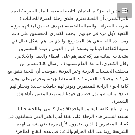
قال مدير لجنة زكاة العثمان التابعة لجمعية النجاة الخيرية / احمد
باقر الكندري أن اللجنة تعتزم اطلاق رحلة العمرة للجاليات (
شريحة الفقراء – والعمالة الضعيفة ) بهدف تحقيق امنياتهم برؤية
الكعبة لأول مرة في حياتهم ، وحث الكندري المحسنين على دعم
ومساندة اللجنة في هذا المشروع، والذي يساهم بشكل فعال في
تنمية الثقافة الايمانية وشحذ الوازع الديني وعودة المعتمرين
بشحنات إيمانية مباركة تحفزهم على العطاء والعمل والإخلاص.
وقال الكندري: اننا هذا العام نستهدف ارسال 100 معتمر من
مختلف الجنسيات العربية وغير العربية ، موضحا أن اللجنة تتفق مع
شركات وحملات العمرة ذات السمعة الجيدة، ونحرص على توفير
كافة أجواء الراحة للمعتمرين ونوفر لهم حافلات جديدة ونختار لهم
فنادق مناسبة ونبذل قصاري جهدنا ليستمتع المعتمر بأداء هذه
الشعيرة.
وتابع: تبلغ تكلفة المعتمر الواحد 50 دينار كويتي، واللجنة حاليا
تستعد لتسيير هذه الرحلة على نفقة أهل الخير الذين يتسابقون في
كفالة المعتمرين ( الذين يعتمرون لأول مرة) حتي يتسنى لهذه
الشريحة رؤية بيت الله الحرام والدعاء في هذه البقاع الطاهرة