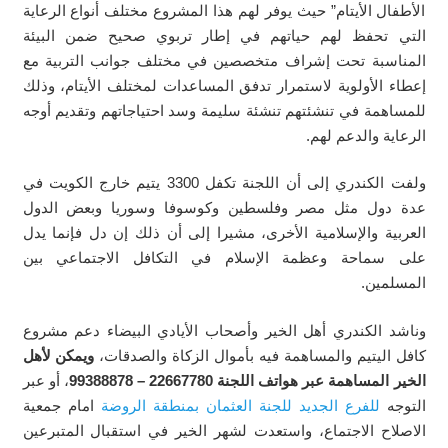
الأطفال الأيتام” حيث يوفر لهم هذا المشروع مختلف أنواع الرعاية
التي تحفظ لهم حياتهم في إطار تربوي صحيح ضمن البيئة
المناسبة تحت إشراف متخصصين في مختلف جوانب التربية مع
إعطاء الأولوية لاستمرار تدفق المساعدات لمختلف الأيتام، وذلك
للمساهمة في تنشئتهم تنشئة سليمة وسد احتياجاتهم وتقديم أوجه
الرعاية والدعم لهم.
ولفت الكندري إلى أن اللجنة تكفل 3300 يتيم خارج الكويت في
عدة دول مثل مصر وفلسطين وكوسوفا وسوريا وبعض الدول
العربية والإسلامية الأخرى، مشيرا إلى أن ذلك إن دل فإنما يدل
على سماحة وعظمة الإسلام في التكافل الاجتماعي بين
المسلمين.
وناشد الكندري أهل الخير وأصحاب الأيادي البيضاء دعم مشروع
كافل اليتيم والمساهمة فيه بأموال الزكاة والصدقات،
ويمكن لأهل
الخير المساهمة عبر هواتف اللجنة 22667780 – 99388878
، أو عبر
التوجه
للفرع الجديد للجنة العثمان بمنطقة الروضة
امام جمعية
الاصلاح الاجتماع، واستعدت لشهر الخير في استقبال المتبرعين