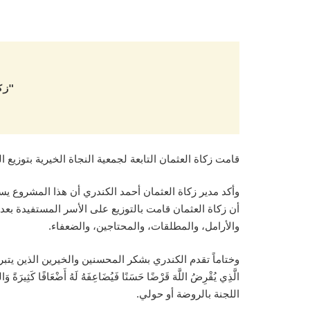
"زكا
قامت زكاة العثمان التابعة لجمعية النجاة الخيرية بتوزيع المواد الغذائية لعدد300 أسرة متعففة داخل الكوي
وأكد مدير زكاة العثمان أحمد الكندري أن هذا المشروع يس
أن زكاة العثمان قامت بالتوزيع على الأسر المستفيدة بعد 
والأرامل، والمطلقات، والمحتاجين، والضعفاء.
وختاماً تقدم الكندري بشكر المحسنين والخيرين الذين يتبرعو
اللجنة بالروضة أو حولي.