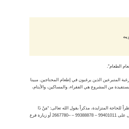
غبة المتبرعين الذين يرغبون في إطعام المحتاجين. مبينا
لمستفيدة من المشروع هي الفقراء، والمساكين، والأيتام،
لحاجة المتزايدة، مذكراً بقول الله تعالى: “مَنْ ذَا
الَّذِي يُقْرِضُ اللَّهَ قَرْضًا حَسَنًا فَيُضَاعِفَهُ لَهُ أَضْعَافًا كَثِيرَةً وَاللَّهُ يَقْبِضُ وَيَبْسُطُ وَإِلَيْهِ تُرْجَعُونَ”. مبيناً أن التبرع للمشروع يكون عبر الاتصال على 99401011 – 99388878 – –2667780 أو زيارة فرع