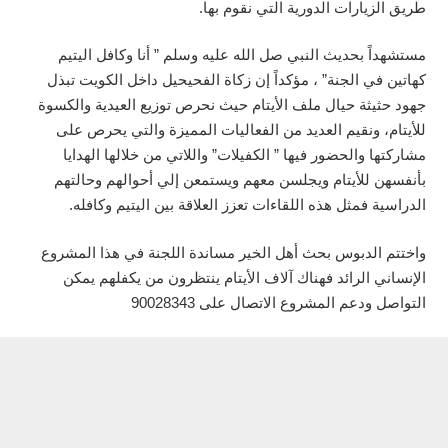
طريق
الزيارات
الدورية
التي
نقوم
بها
.
مستشهداً
بحديث
النبي
صل
الله
عليه
وسلم
”
أنا
وكافل
اليتيم
كهاتين
في
الجنة
”
،
مؤكداً
إن
زكاة
الفحيحيل
داخل
الكويت
تبذل
جهود
حثيثة
حيال
ملف
الأيتام
حيث
نحرص
توزيع
العيدية
والكسوة
للأيتام،
ونقيم
العديد
من
الفعاليات
المميزة
والتي
يحرص
على
مشاركتها
والحضور
فيها
”
الكفيلات
”
واللاتي
من
خلالها
الهدايا
بأنفسهن
للأيتام
ويجلسن
معهم
ويستمعن
إلي
أحوالهم
وحالتهم
الدراسية
فمثل
هذه
اللقاءات
تعزز
العلاقة
بين
اليتيم
وكافله
.
واختتم
الدبوس
بحث
أهل
الخير
مساندة
اللجنة
في
هذا
المشروع
الإنساني
الرائد
فهناك
آلاف
الأيتام
ينتظرون
من
يكفلهم
يمكن
ا
لتواصل
ودعم
المشروع
الاتصال
على
90028343