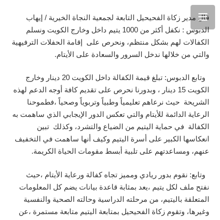
قال
مدير
زكاة
الفحيحيل
التابعة
لجمعية
النجاة
الخيرية
/
إيهاب
الدبوس
:
نكفل
أكثر
من
1000
يتيم
داخل
وخارج
الكويت
ونسلم
الكفالات
لهم
بشكل
منتظم،
ونحرص
على
إقامة
الحفلات
الترفيهية
والتي
من
خلالها
ندخل
السرور
والسعادة
على
الأيتام
.
وتابع
الدبوس
:
تبلغ
قيمة
الكفالة
داخل
الكويت
20
دينار
وخارج
الكويت
15
دينار
،
وبدورنا
نحرص
على
تقديم
كافة
أوجه
الدعم
لهذه
الشريحة
حيث
نرعاهم
تعليمياً
وطبياً
وتربوياً
وصحياً
،فطموحنا
الرعاية الدائمة للأيتام
والتي
تعكس
الدور
الإيجابي
الذي
ساهمت
به
الكفالة
في
حماية
اليتيم
من
الضياع
والتشرد،
وكذلك
تبين
انعكاسها
الكبير
على
أسرة
اليتيم
وكيف
أنها
ساهمت
في
التخفيف
عنهم،
ومساعدتهم
على
تلبية
أبسط
مقومات
الحياة
الكريمة
.
وتابع
:
نقوم
بدور
ريادي
ومميز
تجاه
كفالة
ورعاية
الأيتام
،حيث
نفتح
ملف
لكل
يتيم
،يعد
بمثابة
قاعدة
بيانات
يضم
كل
المعلومات
المتعلقة
باليتيم،
من
مرحلته
الدراسية
وحالته
الصحية
والنفسية
وغيرها،
وتقوم
زكاة
الفحيحيل
بمتابعة
اليتيم
متابعة
مستمرة
،عن