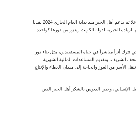
قال مدير المشاريع بزكاة الفحيحيل التابعة لقطاع البرامج والمشاريع بجمعية النجاة الخيرية المهندس/ فهد الدبوس: بفضل الله جل وعلا ثم بدعم أهل الخير منذ بداية العام الجاري 2024 نفذنا
شاريع أكثر من 172 ألف إنسان حول العالم، وهذا يعكس الريادة الخيرية لدولة الكويت ويعزز من دورها كواحدة
رك أثراً مباشراً في حياة المستفيدين، مثل بناء دور
المصحف الشريف، وتقديم المساعدات المالية الشهرية
تنقل الأسر من العوز والحاجة إلى ميدان العطاء والإنتاج
مل الإنساني، وخص الدبوس بالشكر أهل الخير الذين