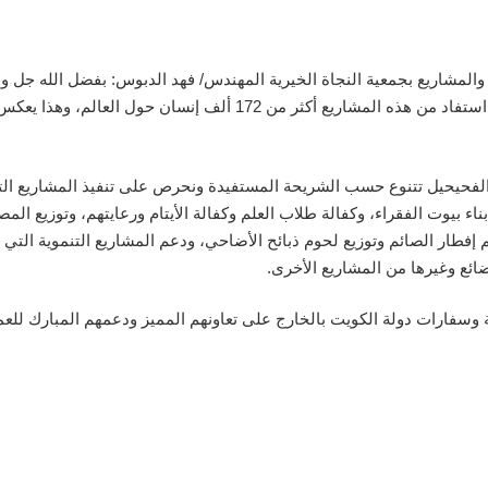
700 مشروع داخل الكويت وفي 21 دولة حول العالم حيث استفاد من هذه الم
لفحيحيل تتنوع حسب الشريحة المستفيدة ونحرص على تنفيذ المشاريع التي تت
بناء بيوت الفقراء، وكفالة طلاب العلم وكفالة الأيتام ورعايتهم، وتوزيع 
ئم إفطار الصائم وتوزيع لحوم ذبائح الأضاحي، ودعم المشاريع التنموية التي 
ئع وغيرها من المشاريع الأخرى.
ة وسفارات دولة الكويت بالخارج على تعاونهم المميز ودعمهم المبارك للع