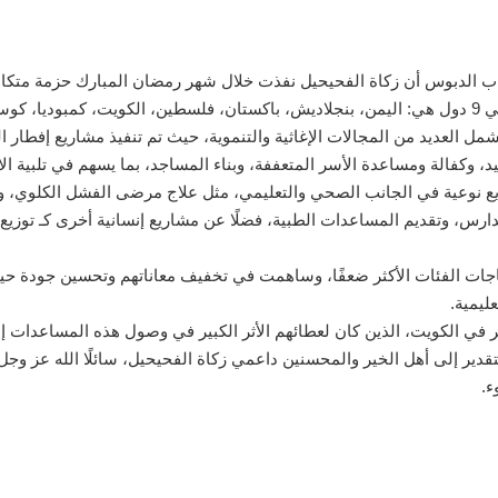
إيهاب الدبوس أن زكاة الفحيحيل نفذت خلال شهر رمضان المبارك حزمة متكا
عديد من المجالات الإغاثية والتنموية، حيث تم تنفيذ مشاريع إفطار الصا
يد، وكفالة ومساعدة الأسر المتعففة، وبناء المساجد، بما يسهم في تلبية ا
نوعية في الجانب الصحي والتعليمي، مثل علاج مرضى الفشل الكلوي، وعلا
مدارس، وتقديم المساعدات الطبية، فضلًا عن مشاريع إنسانية أخرى كـ توز
جات الفئات الأكثر ضعفًا، وساهمت في تخفيف معاناتهم وتحسين جودة حيات
ليمية.
ير في الكويت، الذين كان لعطائهم الأثر الكبير في وصول هذه المساعدات
دير إلى أهل الخير والمحسنين داعمي زكاة الفحيحيل، سائلًا الله عز وجل
ء.