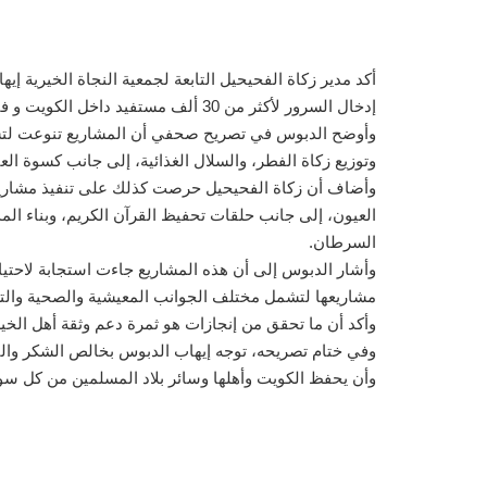
أكد مدير زكاة الفحيحيل التابعة لجمعية النجاة الخيرية 
إدخال السرور لأكثر من 30 ألف مستفيد داخل الكويت و في 9 دول هي: اليمن، بنجلاديش، باكستان، فلسطين، الكويت، كمبوديا، كوسوفا، تشاد، الصومال، والسودان.
وأوضح الدبوس في تصريح صحفي أن المشاريع تنوعت لتشمل ال
وتوزيع زكاة الفطر، والسلال الغذائية، إلى جانب كسوة الع
وأضاف أن زكاة الفحيحيل حرصت كذلك على تنفيذ مشاريع 
العيون، إلى جانب حلقات تحفيظ القرآن الكريم، وبناء ال
السرطان.
وأشار الدبوس إلى أن هذه المشاريع جاءت استجابة لاحتيا
مشاريعها لتشمل مختلف الجوانب المعيشية والصحية والتع
وأكد أن ما تحقق من إنجازات هو ثمرة دعم وثقة أهل الخ
وفي ختام تصريحه، توجه إيهاب الدبوس بخالص الشكر والتق
وأن يحفظ الكويت وأهلها وسائر بلاد المسلمين من كل سو