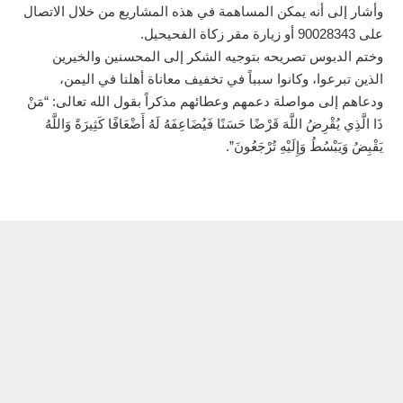
وأشار إلى أنه يمكن المساهمة في هذه المشاريع من خلال الاتصال
على 90028343 أو زيارة مقر زكاة الفحيحيل.
وختم الدبوس تصريحه بتوجيه الشكر إلى المحسنين والخيرين
الذين تبرعوا، وكانوا سبباً في تخفيف معاناة أهلنا في اليمن،
ودعاهم إلى مواصلة دعمهم وعطائهم مذكراً بقول الله تعالى: “مَنْ
ذَا الَّذِي يُقْرِضُ اللَّهَ قَرْضًا حَسَنًا فَيُضَاعِفَهُ لَهُ أَضْعَافًا كَثِيرَةً وَاللَّهُ
يَقْبِضُ وَيَبْسُطُ وَإِلَيْهِ تُرْجَعُونَ”.