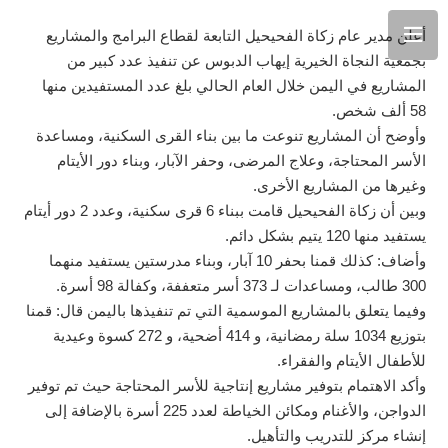
أعلن مدير عام زكاة الفحيحيل التابعة لقطاع البرامج والمشاريع
بجمعية النجاة الخيرية إيهاب الدبوس عن تنفيذ عدد كبير من
المشاريع في اليمن خلال العام الحالي بلغ عدد المستفيدين منها
58 ألف شخص.
وأوضح أن المشاريع تنوعت ما بين بناء القرى السكنية، ومساعدة
الأسر المحتاجة، وعلاج المرضى، وحفر الآبار، وبناء دور الأيتام
وغيرها من المشاريع الأخرى.
وبين أن زكاة الفحيحيل قامت ببناء 6 قرى سكنية، وعدد 2 دور أيتام
يستفيد منها 120 يتيم بشكل دائم.
وأضاف: كذلك قمنا بحفر 10 آبار، وبناء مدرستين يستفيد منهما
300 طالب، ومساعدات لـ 373 أسر متعففة، وكفالة 98 أسرة.
وفيما يتعلق بالمشاريع الموسمية التي تم تنفيذها باليمن قال: قمنا
بتوزيع 1034 سلة رمضانية، و 414 أضحية، و 272 كسوة وعيدية
للأطفال الأيتام والفقراء.
وأكد الاهتمام بتوفير مشاريع إنتاجية للأسر المحتاجة حيث تم توفير
الدواجن، والأغنام ومكائن الخياطة لعدد 225 أسرة بالإضافة إلى
إنشاء مركز للتدريب والتأهيل.