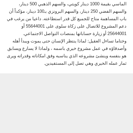
الماسي بقيمة 1000 دينار كويتي، والسهم الذهبي 500 دينار،
والسهم الفضي 250 دينار، والسهم البرونزي بـ100 دينار، مؤكداً أن
باب المساهمة متاح للجميع كل قدر استطاعته. داعيا من يرغب في
دعم المشروع للاتصال على زكاة سلوى على 55644001 أو
25644001 أو زيارة حساباتها بمنصات التواصل الاجتماعي.
وختاما تساءل العقيل: لماذا ينتظر الإنسان حتى يموت ويبدأ أهله
وأصدقاؤه في عمل مشروع خيري باسمه ، ولماذا لا يسارع ويسابق
هو بنفسه وينشئ مشروعه الذي يناسبه وفق امكاناته وقدراته ويرى
ثمار عمله الخيري وهي تصل إلى المستفيدين.