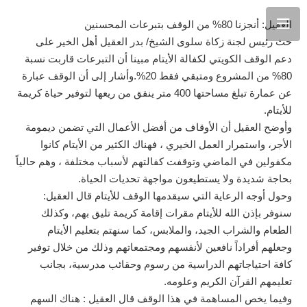
العقيل: أنجزنا 80% من الوقف بتبرعات المحسنين
حث رئيس لجنة زكاة سلوى الشيخ/ بدر العقيل أهل الخير على
دعم الوقف الكويتي لكفالة الأيتام مبينا أن التبرعات قاربت نسبة
80% من المشروع ومتبقي فقط 20%.وأشار إلى أن الوقف عبارة
عن عمارة تبلغ مساحتها 400 متر ينفق من ريعها لتوفير حياة كريمة
للأيتام.
وأوضح العقيل أن الأوقاف من أفضل الأعمال التي تضمن ديمومة
الأجر، واستمرار العمل الخيري ، فهناك الكثير من الأيتام كانوا
مكفولين في الماضي وتوقفت كفالتهم لأسباب مختلفة ، وهم حالياً
بحاجة شديدة ولا يستطيعون مواجهة تحديات الحياة.
وحول أوجه الرعاية التي سيقدمها الوقف للأيتام قال العقيل:
سنوفر بإذن الله للأيتام مقرات إقامة كريمة تليق بهم، وكذلك
الطعام والشراب الجيد، والملابس، كما سنهتم بتعليم الأيتام
وجعلهم أفراداً نافعين لأنفسهم ومجتمعاتهم وذلك من خلال توفير
كافة احتياجاتهم الدراسية من رسوم وحقائب مدرسية، بجانب
تعليمهم القرآن الكريم وعلومه.
وفيما يخص المساهمة في هذا الوقف قال العقيل : هناك السهم