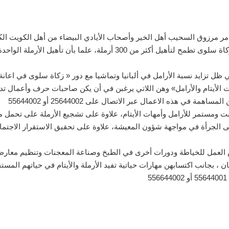
 ثامر مرزوق السحيب أهل الخير وأصحاب الأيادي البيضاء من أهل الكويت ال
 تزايد نسبة الأرامل في ألبانيا وتماشيا مع دور « زكاة سلوى في اعانة ال
ات الأيتام والأرامل» وهن اللاتي يرغبن في أن يكن صاحبات حرف وأعمال 
في هذه الاعمال عبر الاتصال على 25644002 أو 55644002
ومستمر للأرامل وأمهات الأيتام، علاوة على تشجيع الأرملة على تحمل مسؤو
على الجرأة في مواجهة شؤون المعيشة، علاوة على تحقيق الاستقرار الاجت
 العمل للخياطة ودورات أخرى في الطبخ وصناعة المعجنات وتنظيم معارض 
ن ، بجانب اكتسابهن مهارات حياتية تفيد الأرملة والأيتام في حياتهم المس