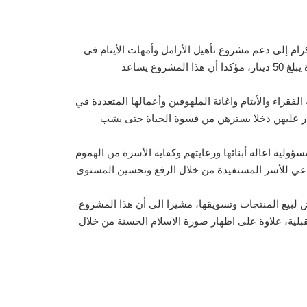
كرام إلى دعم مشروع تأهيل الأرامل وأمهات الأيتام في
دول البلقان وبالتحديد في ألبانيا وكوسوفو، لافتا الى أن زكاة سلوى تطمح لتأهيل أكثر من 300 أرملة، علما بأن تأهيل الأرملة الواحدة يبلغ 50 دينار، مؤكدا أن هذا المشروع يساعد
فقراء والأيتام واغاثة الملهوفين وأعمالها المتعددة في
تدر عليهن دخلا يسترهن من قسوة الحياة حتى يشب
لية اعالة أبنائها ورعايتهم وكفاية الأسرة من الهموم
ماعي للأسر المستفيدة من خلال الرفع وتحسين المستوى
لبيع المنتجات وتسويقها، مشيرا الى أن هذا المشروع
تقبلية، علاوة على اظهار صورة الاسلام الحسنة من خلال