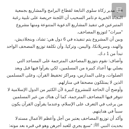
قال مدير زكاة سلوى التابعة لقطاع البرامج والمشاريع بجمعية
النجاة الخيرية م.ثامر السحيب أن اللجنة حريصة على تلبية رغبة
المتبرعين في تنفيذ المشاريع الدعوية المتنوعة ومنها مشروع
“ميراث” لتوزيع المصاحف.
وبين أن المشروع يتم تنفيذه في 6 دول هي: تشاد، وبنجلاديش،
والهند، وسريلانكا، واليمن، وتركيا. وأن تكلفة توزيع المصحف الواحد
تبدأ من 1 د.ك.
وأضاف: نقوم بتوزيع المصاحف المترجمة على المساجد التي
يصلي بها أعداد كبيرة من المسلمين، لكي يقرأوا فيها قبل وبعد
الصلوات، وعلى المدارس، ومراكز تحفيظ القرآن، وعلى المسلمين
الذين لا يمتلكون مصحفا في منازلهم.
وأوضح أن الحاجة للمشروع كبيرة لأن الكثير من الدول الإسلامية لا
تتوفر فيها المصاحف المترجمة، كما أن هناك من غير المسلمين
من يرغب في التعرف على الإسلام، وعندما يقرأون القرآن يكون
سبباً في هدايتهم.
وأكد أن توزيع المصاحف يعتبر من أجل وأعظم الأعمال مستدلا
بحديث النبي ﷺ: “سبع يجري للعبد أجرهن وهو في قبره بعد موته: