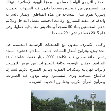
الحضن التربوي الهام للمسلمين، ورمزاً للهوية الإسلامية، فهناك
من المسلمين من لا يجدون مسجداً يؤدون فيه الصلوات الخمس،
وبدورنا نقوم ببناء المساجد في هذه المناطق، ونمتاز بالسرعة
والدقة في تنفيذ المشاريع، وقامت الجمعية بفضل الله جل وعلا ثم
بدعم المحسنين ببناء 90 مسجداً ببنجلاديش منذ بداية عملها، وفي
عام 2015 فقط تم تشييد 29 مسجدا.
وأكمل الكندري: نتعاون مع الجمعيات الرسمية المعتمدة في
بنجلاديش، وتتراوح أسعار المساجد حسب مساحتها فتشييد مسجد
يتسع لمائة مصلي تبلغ تكلفتة 3000 دينار فقط، شاملة كافة
المرافق ومكان الوضوء وكافة التجيهزات من فرش للمسجد
وأدوات كهربائية ومكبرات الصوت وندعوا المتبرع الكريم ليشارك
فيافتتاح مسجده ويرى المسلمون وهم يؤدون فيه الصلوات،
ويقرأون القرأن الكريم، ويتعلمون الحديث الشريف.