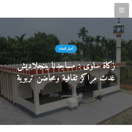
أخبار النجاة
زكاة سلوى : مساجدنا ببنجلاديش
غدت مراكز ثقافية ومحاضن تربوية
3 ديسمبر، 2015