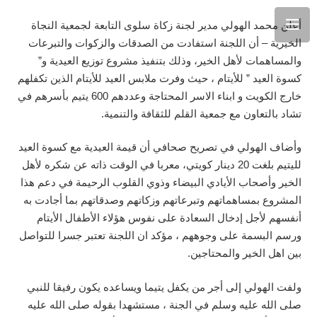
أعلن محمد الهولي مدير لجنة زكاة سلوى التابعة لجمعية النجاة
الخيرية – أن اللجنة استفادت من الصدقات والزكوات والتبرعات
والمساهمات لأهل الخير، وذلك بتنفيذ مشروع توزيع العيدية و”
كسوة العيد ” للأيتام ، حيث وفرت ملابس العيد للأيتام الذين تكفلهم
خارج الكويت و ابناء الاسر المحتاجة وعددهم 600 يتيم بأسرهم في
تشاد بالتعاون مع جمعية القلم للثقافة والتنمية.
وأضاف الهولي في تصريح صحافي أن قيمة العيدية مع كسوة العيد
لليتيم بلغت 20 دينار كويتي، معربا في الوقت ذاته عن شكره لأهل
الخير وأصحاب الأيادي البيضاء وذوي القلوب الرحيمة في دعم هذا
المشروع بمساهماتهم وتبرعاتهم وزكاتهم وصدقاتهم بما أجادت به
أنفسهم لأجل إدخال السعادة على نفوس هؤلاء الأطفال الأيتام
ورسم البسمة على وجوههم ، مؤكد ان اللجنة تعتبر جسرا للتواصل
بين اهل الخير والمحتاجين.
ولفت الهولي إلى أجر من يكفل يتيما ويساعده يكون رفيقا للنبي
صلى الله عليه وسلم في الجنة ، مستشهدا بقوله صلى الله عليه