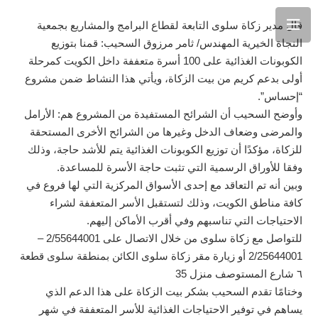
قال مدير زكاة سلوى التابعة لقطاع البرامج والمشاريع بجمعية
النجاة الخيرية المهندس/ ثامر مرزوق السحيب: قمنا بتوزيع
الكوبونات الغذائية على 100 أسرة متعففة داخل الكويت كمرحلة
أولى بدعم كريم من بيت الزكاة، ويأتي هذا النشاط ضمن مشروع
“إحساس”.
وأوضح السحيب أن الشرائح المستفيدة من المشروع هم: الأرامل
والمرضى وضعاف الدخل وغيرها من الشرائح الأخرى المستحقة
للزكاة، مؤكدًا أن توزيع الكوبونات الغذائية يتم للأشد حاجة، وذلك
وفقا للأوراق الرسمية التي تثبت حاجة الأسرة للمساعدة.
وبين أنه تم التعاقد مع إحدى الأسواق المركزية التي لها فروع في
كافة مناطق الكويت، وذلك لتستقبل الأسر المتعففة لشراء
الاحتياجات التي تناسبهم وفي أقرب الأماكن إليهم.
للتواصل مع زكاة سلوى من خلال الاتصال على 2/55644001 –
2/25644001 أو زيارة مقر زكاة سلوى الكائن بمنطقة سلوى قطعة
٦ شارع المستوصف منزل 35
وختامًا تقدم السحيب بشكر بيت الزكاة على هذا الدعم الذي
يساهم في توفير الاحتياجات الغذائية للأسر المتعففة في شهر