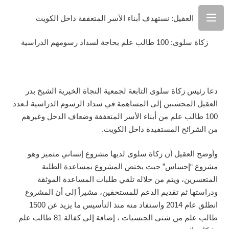
العقيل: نستهدف أبناء الأسر المتعففة داخل الكويت
زكاة سلوى: 100 طالب علم بحاجة لسداد رسومهم الدراسية
دعا رئيس زكاة سلوى التابعة لجمعية النجاة الخيرية الشيخ بدر
العقيل المحسنين إلى المساهمة في سداد الرسوم الدراسية لـعدد
100 طالب علم من أبناء الأسر المتعففة وضعاف الدخل وغيرهم
من الشرائح المستفيدة داخل الكويت.
وأوضح العقيل أن زكاة سلوى لديها مشروع إنساني متميز وهو
مشروع “إحساس” حيث يختص المشروع بمساعدة الطلبة
المتعسرين، ويتم من خلاله تلقي طلبات المساعدة الموثقة
ودراستها ثم تقديم الدعم للمستحقين، مشيراً إلى أن المشروع
انطلق عام 2014 واستفاد منه منذ التأسيس ما يزيد عن 1500
طالب علم من شتى الجنسيات ، إضافة إلى كفالة 81 طالب علم