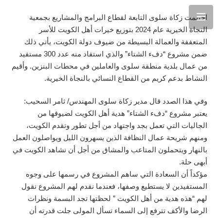
اختتمت زكاة سلوى التابعة لقطاع البرامج والمشاريع بجمعية
النجاة الخيرية عام 2024 بتوزيع خيرات أهل الكويت للأسر
المتعففة والعمالة البسيطة من ضيوف دولة الكويت، يأتي ذلك
ضمن مشروع “دفء الشتاء” والذي استفاد منه عدد 300 مستفيد
من عمال بلدية منطقة سلوى والعاملين في محطات البنزين. وأقيم
النشاط بدعم كريم من القطاع النسائي بالنجاة الخيرية.
وفي هذا الصدد قال مدير زكاة سلوى المهندس/ ثامر السحيب:
يعتبر مشروع “دفء الشتاء” هدية أهل الكويت لضيوفها من
الجاليات التي تعمل بجد واجتهاد من أجل تطور وتقدم الكويت،
ومنهم شريحة عمال النظافة الذين يسهرون الليل ويواصلون العمل
بالنهار ويتحملون المتاعب والمشاق من أجل أن نشاهد الكويت في
أبهى حلة.
مؤكداً أن السعادة التي ساهم المشروع في رسمها على وجوه
المستفيدين لا يستطيع وصفها، فعندما نقدم لهم المشروع نقول
لهم “هذه هدية من أهل الكويت ” لحظتها تجد البسمة ونظرات
الرضا والأكف تترفع إلى السماء تسأل المولى جلت قدرته أن