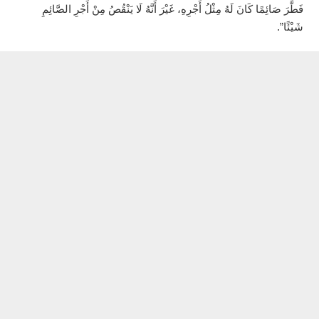
فَطَّرَ صَائِمًا كَانَ لَهُ مِثْلُ أَجْرِهِ، غَيْرَ أَنَّهُ لَا يَنْقُصُ مِنْ أَجْرِ الصَّائِمِ
شَيْئًا”.