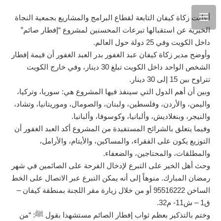
أعلنت زكاة كيفان التابعة لقطاع البرامج والمشاريع بجمعية النجاة
الخيرية عن استقبالها تبرعات المحسنين لمشروع “إفطار صائم”
داخل الكويت وفي 25 دولة حول العالم.
وأوضح مدير زكاة كيفان عبد الغفور بدر العبد الغفور أن قيمة إفطار
الشخص الواحد داخل الكويت تبلغ 30 دينار، وفي خارج الكويت
تتراوح بين 15 إلى 30 دينار.
وبين أن أهم الدول التي سينفذ فيها المشروع هي: سوريا، وتركيا،
واليمن، والأردن، وفلسطين، ولبنان، والصومال، وموريتانيا، وتشاد،
والنيجر، وبنغلاديش، وألبانيا، وكوسوفا، وألبانيا.
وفيما يتعلق بالشرائح المستفيدة من المشروع أكد العبد الغفور أن
التوزيع يكون على الفقراء، والمساكين، والأيتام، والأرامل،
والمطلقات، والمحتاجين، والضعفاء.
وحث أهل الخير على التبرع لإدخال الفرحة على الصائمين في شهر
رمضان المبارك. منوهاً إلى أنه يمكن التبرع عبر الاتصال على الخط
الساخن 95516222 أو من خلال زيارة مقر اللجنة بمنطقة كيفان –
ق1 – ش11- م32.
وختم بالتذكير بعظم ثواب إفطار الصائم مستشهدا بقول ﷺ: “من