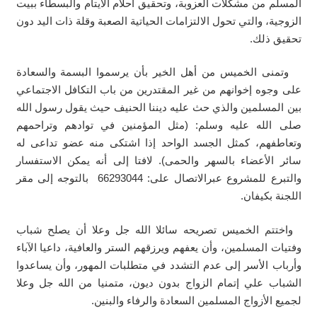
المسلم من مشكلات العزوبة، وتحقيق أحلام الأيتام والبسطاء ببيت
الزوجية، والتي تحول الالتزامات الحياتية الصعبة وقلة ذات اليد دون
تحقيق ذلك.
وتمنى الخميس من أهل الخير بأن يرسموا البسمة والسعادة
على وجوه إخوانهم من غير المقتدرين من باب التكافل الاجتماعي
بين المسلمين والذي حث عليه ديننا الحنيف حيث يقول رسول الله
صلى الله عليه وسلم: (مثل المؤمنين في توادهم وتراحمهم
وتعاطفهم، كمثل الجسد الواحد إذا اشتكى منه عضو تداعى له
سائر الأعضاء بالسهر والحمى). لافتا إلى أنه يمكن الاستفسار
والتبرع للمشروع عبرالاتصال على: 66293044 بالتوجه إلى مقر
اللجنة بكيفان.
واختتم الخميس تصريحه سائلا الله جل وعلا أن يصلح شباب
وفتيات المسلمين، وأن يعفهم ويرزقهم الستر والعافية، داعيا الآباء
وأرباب الأسر إلى عدم التشدد في متطلبات المهور، وأن يساعدوا
الشباب علي إتمام الزواج بدون ديون، متمنيا من الله جل وعلا
لجميع الأزواج المسلمين السعادة والرفاء والبنين.