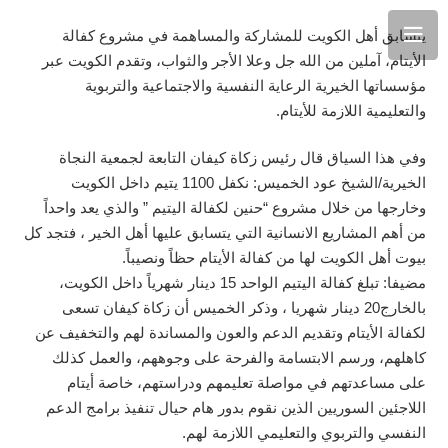
يتسابق أهل الكويت للمشاركة والمساهمة في مشروع كفالة
الأيتام، آملين من الله جل وعلا الأجر والثواب، وتقدم الكويت عبر
مؤسساتها الخيرية الرعاية النفسية والاجتماعية والتربوية
والتعليمية اللازمة للأيتام.
وفي هذا السياق قال رئيس زكاة كيفان التابعة لجمعية النجاة
الخيرية/الشيخ عود الخميس: نكفل 1100 يتيم داخل الكويت
وخارجها من خلال مشروع “حنين لكفالة اليتيم ” والذي يعد واحداً
من أهم المشاريع الانسانية التي يتسابق عليها أهل الخير ، فتجد كل
بيوت أهل الكويت لها من كفالة الأيتام حظاً ونصيباً.
مضيفا: تبلغ كفالة اليتيم الواحد 15 دينار شهرياً داخل الكويت،
بالخارج20 دينار شهريا ، وذكر الخميس أن زكاة كيفان تسعى
لكفالة الأيتام وتقديم الدعم والعون والمساندة لهم والتخفيف عن
كاهلهم، ورسم الابتسامة والفرحة على وجوههم، والعمل كذلك
على مساعدتهم في مواصلة تعليمهم ودراستهم، خاصة أيتام
اللاجئين السوريين الذين نقوم بدور هام حيال تنفيذ برامج الدعم
النفسي والتربوي والتعليمي اللازمة لهم.