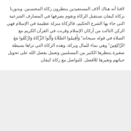
لافتا أنه هناك ألاف المستفيدين ينتظرون زكاة المحسنين. وبدورنا
بزكاة كيفان نستقبل الزكاة ونقوم بصرفها في المصارف الشرعية
التي جاء بها الشرع الحكيم، فالزكاة منزلة عظيمة في الإسلام فهي
الركن الثالث من أركان الإسلام وقرنت في القرآن الكريم مع
الصلاة في قوله سبحانه” وَأَقِيمُوا الصَّلَاةَ وَآَتُوا الزَّكَاةَ وَارْكَعُوا مَعَ
الرَّاكِعِينَ” وهي نماء للمال وبركة، وهذه الزكاة التي تراها بسيطة
صغيرة ينتظرها الكثير من المسلمين وتعمل بفضل الله على تحويل
حياتهم وتغيرها للأفضل. للتواصل مع زكاة كيفان