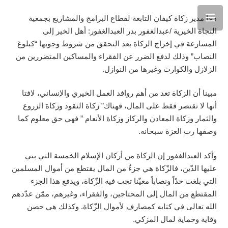
دعا مدير زكاة كيفان التابعة لقطاع البرامج والمشاريع بجمعية
النجاة الخيرية /عبدالغفور بدر العبدالغفور: أهل الخير إلى
المسارعة في إخراج الزكاة بعد التحقق من شروط وجوبها “كبلوغ
النصاب” وذلك لدفع الضرر عن الفقراء والمساكين المتضررين من
الزلازل والكوارث وغيرها من النوازل.
مبينا أن الزكاة تعد من أهم روافد العمل الخيري والإنساني، لافتا
أنها لا تقتصر فقط على المال، فهناك” زكاة النقود وزكاة الزروع
والثمار وزكاة المعادن والركاز وزكاة الأنعام ” فهي حق معلوم كما
وصفها رب العزة سبحانه.
وأكد العبدالغفور إن الزكاة من أركان الإسلام الخمسة التي بني
عليها الدّين، فالزّكاة هي جزءٌ من المال يقتطع من أموال المسلمين
التي بلغت حدًاً ونصاباً معيّنا تجب فيه الزّكاة، ويدفع هذا الجزء
المقتطع من المال إلى المحتاجين، والفقراء، وغيرهم، ممّن عدّدهم
الله تعالى في كتابه كمصارف لأموال الزّكاة. وكذلك هي حصن
وقاية وحماية لمال المزكي.