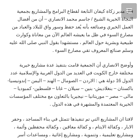
قال مدير زكاة كيفان التابعة لقطاع البرامج والمشاريع بجمعية
النجاة الخيرية الشيخ / جاسم محمد الانصاري – أن من أفضال
العمل الخيري وصنائعه بأنه يُعد حفظ وسور واق للبلاد والعباد من
مصارع السوء في ظل ما يعيشه العالم الآن من معاناة وكوارث
طبيعية وبشرية حول العالم ، مستشهدا بقول النبي صلى الله عليه
وسلم صنائع المعروف تقي مصارع السوء .
وأوضح الانصاري أن الجمعية قامت بتنفيذ عدة مشاريع خيرية
مختلفة خارج الكويت في العديد من الدول العربية والإسلامية عدد
الدول 16 دولة هي : الاردن – الصومال – الهند – اليمن – إندونيسيا-
باكستان – بنغلاديش- بنين – سيلان – غانا – فلسطين- كمبوديا –
مالى – مصر – موريتانيا – نيجيريا بالتعاون مع مختلف المؤسسات
الخيرية المعتمدة والمشهرة في هذه الدول .
لافتا ان المشاريع التي تم تنفيذها تتمثل في بناء المساجد ، وحفر
الابار ، وكفالة الايتام ، و كفالة معاقين ، وكفالة محفظين وأئمة ،
ومشاريع تعليمية ، وتنموية ، ومشاريع إغاثية ، ومساعدات أسر