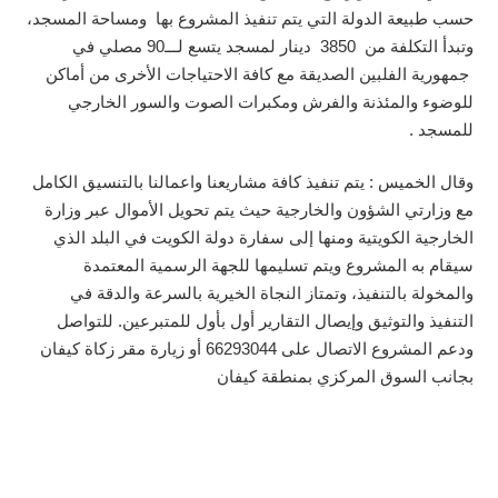
حسب طبيعة الدولة التي يتم تنفيذ المشروع بها ومساحة المسجد،
وتبدأ التكلفة من 3850 دينار لمسجد يتسع لـــ90 مصلي في
جمهورية الفلبين الصديقة مع كافة الاحتياجات الأخرى من أماكن
للوضوء والمئذنة والفرش ومكبرات الصوت والسور الخارجي
للمسجد .
وقال الخميس : يتم تنفيذ كافة مشاريعنا واعمالنا بالتنسيق الكامل
مع وزارتي الشؤون والخارجية حيث يتم تحويل الأموال عبر وزارة
الخارجية الكويتية ومنها إلى سفارة دولة الكويت في البلد الذي
سيقام به المشروع ويتم تسليمها للجهة الرسمية المعتمدة
والمخولة بالتنفيذ، وتمتاز النجاة الخيرية بالسرعة والدقة في
التنفيذ والتوثيق وإيصال التقارير أول بأول للمتبرعين. للتواصل
ودعم المشروع الاتصال على 66293044 أو زيارة مقر زكاة كيفان
بجانب السوق المركزي بمنطقة كيفان