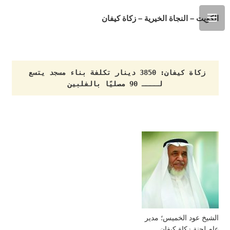
الكويت – النجاة الخيرية – زكاة كيفان
زكاة كيفان: 3850 دينار تكلفة بناء مسجد يتسع 
لــــ 90 مصليًا بالفلبين
الشيخ عود الخميس؛ مدير
عام لجنة زكاة كيفان