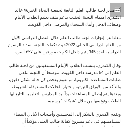
أكد مدير لجنة طالب العلم التابعة لجمعية النجاة الخيرية/ خالد
الكندري اهتمام اللجنة الحثيث بدعم ملف تعليم الطلاب الأيتام
وضعاف الدخل وأبناء السجناء والمرضى داخل الكويت.
معلنا عن إنجازات لجنة طالب العلم خلال الفصل الدراسي الأول
من العام الدراسي الحالي 2022حيث تكفلت اللجنة بسداد الرسوم
الدراسية لعدد 345 يتيم داخل الكويت موزعين على ٢٢٧ أسرة.
وقال الكندري: ينتسب الطلاب الأيتام المستفيدون من لجنة طالب
العلم إلى 54 مدرسة داخل الكويت، موضحا أن اللجنة تتلقى
طلبات المساعدة الكترونيا، ثم تقوم بفحص كل حالة بشكل دقيق،
والتأكد من الأوراق الثبوتية واختيار الحالات المستوفاة للشروط،
وبعدها يتم إيصال المساعدات يداً بيد للمدارس التعليمية التابع لها
الطلاب وتوثيقها من خلال “شيكات” رسمية
وتقدم الكندري بالشكر إلى المحسنين وأصحاب الأيادي البيضاء
لمساهمتهم في دعم مشروع كفالة طالب العلم، مؤكداً أن