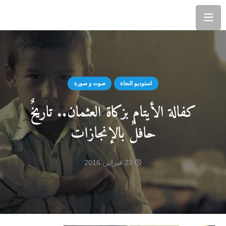
استوديو النجاة
صوت و صورة
كفالة الأيتام بزكاة العثمان.. تاريخٌ
حافلٌ بالإنجازات
23 فبراير، 2016