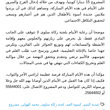
المشروع 15 دينارا كويتيا، ونهدف من خلاله إدخال الفرح والسرور
على الأيتام في هذه الأيام المباركة، ونساهم كذلك في أن يرتدوا
ملابس جديدة أسوة بالأطفال الذين هم في أعمارهم ونسعى
لتحقيق التكافل الاجتماعي.
موضحا أن رعاية الأيتام بلجنة زكاة سلوى لا تتوقف على الجانب
المادي فقط، بل نحرص على زيارتهم والجلوس معهم وإقامة
الأنشطة والمسابقات لهم وتوزيع الجوائز على الفائزين، ونكرس
جهدا خاصا بالإغاثة التعليمية، فنعزز ونرسخ حب طلب العلم في
نفوسهم، فالأمم ترتقي وتتقدم وتحقق النهضة من خلال مواكبة
العلم وتخريج الكفاءات التي تنهض بها في شتى المجالات.
مؤكدا أن هذه الأيام المباركة فرصة عظيمة لراغبي الأجر والثواب،
فكيف إذا كان هذا العمل في الأيتام الذين أوصانا بهم الله جل وعلا
ورسوله الكريم، للتواصل ودعم المشروع الاتصال على: 55644001
أو 25644002.
عيدية اليتيم
,
كسوة العيد
,
لجنة زكاة سلوى
,
محمد الهولي
,
مشروع