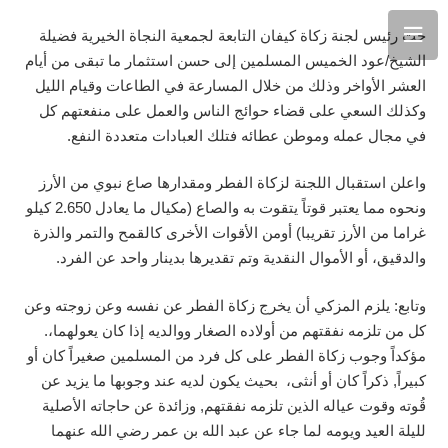
حث رئيس لجنة زكاة كيفان التابعة لجمعية النجاة الخيرية فضيلة
الشيخ/عود الخميس المسلمين إلى حسن استثمار ما تبقى من أيام
العشر الأواخر وذلك من خلال المسارعة في الطاعات وقيام الليل
وكذلك السعي على قضاء حوائج الناس والعمل على منفعتهم كل
في مجال عمله وموطن عطائه فتلك العبادات متعددة النفع.
واعلن استقبال اللجنة لزكاة الفطر ومقدارها صاع نبوي من الأرز
ونحوه مما يعتبر قوتاً يتقوت به والصاع (مكيال ما يعادل 2.650 كيلو
غراما من الأرز تقريبا) أومن الأقوات الأخرى كالقمح والتمر والذرة
والدقيق، أو الأموال النقدية وتم تقديرها بدينار واحد عن الفرد.
وتابع: يلزم المزكي أن يخرج زكاة الفطر عن نفسه وعن زوجته وعن
كل من تلزمه نفقتهم من أولاده الصغار ووالديه إذا كان يعولهما،.
مؤكداً وجوب زكاة الفطر على كل فرد من المسلمين صغيراً كان أو
كبيراً, ذكراً كان أو أنثى، بحيث يكون لديه عند وجوبها ما يزيد عن
قُوته وقوت عياله الذين تلزمه نفقتهم, وزائدة عن حاجاته الأصلية
لليلة العيد ويومه لما جاء عن عبد الله بن عمر رضي الله عنهما