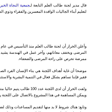
قال مدير لجنة طالب العلم التابعة لـ
جمعية النجاة الخيري
لتعليم أبناء الجاليات الوافدة المعسرين والفقراء وذوي ا
المرضى ويخفف معاناتهم، وآخر عمل في الهندسة يشيد ويش
ممرضة تحرص على راحة المرضى والضعفاء.
موضحا أن غاية أهداف اللجنة هي بناء الإنسان الفرد ال
فقير فإننا نساهم بشكل فعال في التنمية البشرية والاستثم
ويمكن المساهمة في هذا المشروع بالاتصال على اللجنة رقم الخط الساخن: 97002289 أو زيارة لجنة طالب ا
وتابع: هناك شروط لا بد منها لتقديم المساعدات وذلك ل