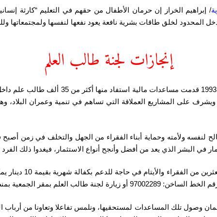
ة
/ إبراهيم الخراز إن حرمان الأطفال من حقهم في التعليم “كارثة إنساني
لدخل المحدود لخلق طاقات بشرية نافعة يعود نفعها لنفسها ولمجتمعاتها وللع
إنجازات لجنة طالب العلم
وأعلن الخراز أن لجنة طالب العلم منذ التأسيس ف
رف على المشاريع العملاقة التي تساهم في تنمية وعمران البلاد، وهذا
صالح لنفسه ولأمته وحماية أبناء الفقراء من الجهل والتخلف في زمن أصبح
ار في البشر الذي يعد من أفضل وأنجح أنواع الاستثمار، فيغدوا ذلك الفرد 
ولفت الخراز أن لدى اللج
لعلم بمقر الجمعية بمنطقة الروضة.
ضمان وصول تلك المساعدات لمستحقيها، ونلمس تفاعلا وتعاونا من أرباب 