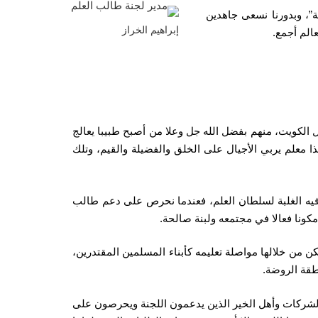
ة”، وبدورنا نسعى جاهدين
إبراهيم الخراز
الم أجمع.
ي عام 1993 قدمت مساعدات مالية استفاد منها أكثر من 35 ألف طالب علم داخل الكويت، منهم بفضل الله جل وعلا من أصبح طبيبا يعالج
 معلم يربي الأجيال على الخلق والفضيلة والقيم، وتلك
 فيه الغلبة لسلطان العلم، فعندما نحرص على دعم طالب
مكونا فعالا في مجتمعه ولبنة صالحة.
نة عدد 100 طالب يتيم حاليا متعثرين من الفقراء والأيتام في حاجة للدعم بكفالة شهرية بقيمة 10 دينار يمكن من خلالها مواصلة تعليمه كأبناء المسلمين المقتدرين،
الشركات وأهل الخير الذين يدعمون اللجنة ويحرصون على