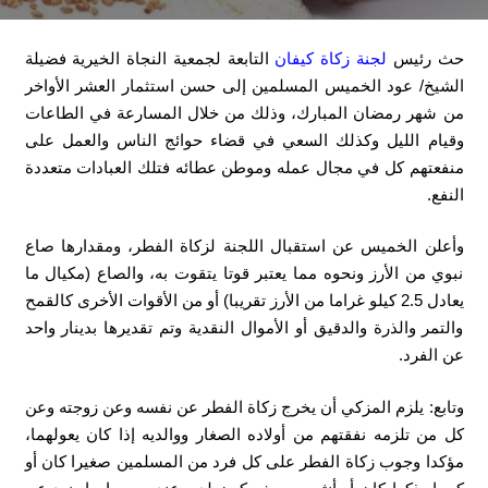
حث رئيس
لجنة زكاة كيفان
التابعة لجمعية النجاة الخيرية فضيلة
الشيخ/ عود الخميس المسلمين إلى حسن استثمار العشر الأواخر
من شهر رمضان المبارك، وذلك من خلال المسارعة في الطاعات
وقيام الليل وكذلك السعي في قضاء حوائج الناس والعمل على
منفعتهم كل في مجال عمله وموطن عطائه فتلك العبادات متعددة
النفع.
وأعلن الخميس عن استقبال اللجنة لزكاة الفطر، ومقدارها صاع
نبوي من الأرز ونحوه مما يعتبر قوتا يتقوت به، والصاع (مكيال ما
يعادل 2.5 كيلو غراما من الأرز تقريبا) أو من الأقوات الأخرى كالقمح
والتمر والذرة والدقيق أو الأموال النقدية وتم تقديرها بدينار واحد
عن الفرد.
وتابع: يلزم المزكي أن يخرج زكاة الفطر عن نفسه وعن زوجته وعن
كل من تلزمه نفقتهم من أولاده الصغار ووالديه إذا كان يعولهما،
مؤكدا وجوب زكاة الفطر على كل فرد من المسلمين صغيرا كان أو