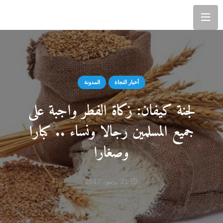
أخبار النجاة
المدونة
لجنة كيفان: زكاة الفطر واجبة على
جميع المسلمين رجالا ونساء .. كبارا
وصغارا
21 يونيو، 2017