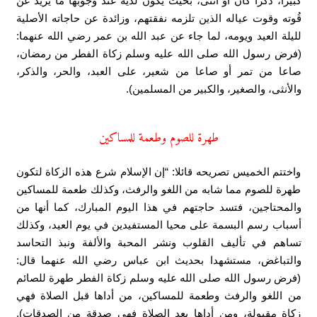
كبيرا، ذكرا كان أو أنثى، بحيث يكون لديه عند وجوبها ما يزيد عن
قُوته وقوت عياله الذين تلزمه نفقتهم، وزائدة عن حاجاته الأصلية
لليلة العيد ويومه، لما جاء عن عبد الله بن عمر رضي الله عنهما:
(فرض رسول الله صلى الله عليه وسلم زكاة الفطر من رمضان،
صاعا من تمر أو صاعا من شعير، على العبد، والحر، والذكر،
والأنثى، والصغير، والكبير من المسلمين).
طهرة للصوم وطعمة للمساكين
واختتم الخميس تصريحه قائلا: “إن الإسلام شرع هذه الزكاة لتكون
طهرة للصوم مما شابه من اللغو والرفث، وكذلك طعمة للمساكين
والمحتاجين، فتسد حاجتهم في هذا اليوم المبارك، كما أنها من
أسباب رسم البسمة على محيا المستفيدين في يوم العيد، وكذلك
تساهم في تأليف القلوب ونشر المحبة والألفة ونبذ التحاسد
والتباغض، مستشهدا بحديث ابن عباس رضي الله عنهما قال:
(فرض رسول الله صلى الله عليه وسلم زكاة الفطر طهرة للصائم
من اللغو والرفث وطعمة للمساكين، من أداها قبل الصلاة فهي
زكاة مقبولة، ومن أداها بعد الصلاة فهي صدقة من الصدقات).