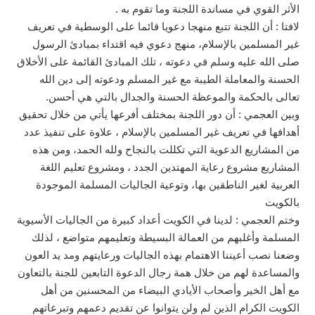
الأثر القوي في مساندة اللجنة وما تقوم به .
لافتا : أن اللجنة تتبع منهجا دعويا قائما على الوسطية في تعريف
غير المسلمين بالإسلام، منهج دعوي فيه اقتداء بمبادئ الرسول
صلى الله عليه وسلم في دعوته ، تلك المبادئ القائمة على الأخلاق
الحسنة والمعاملة الطيبة مع غير المسلم ودعوته إلى دين الله
تعالى بالحكمة والموعظة الحسنة والجدال بالتي هي أحسن.
وبين العجمي : أن دور اللجنة بمختلف أفرعها يأتي من خلال تحقيق
أهدافها في تعريف غير المسلمين بالإسلام ، علاوة على تنفيذ عدد
من المشاريع الدعوية التي تكللت بالنجاح ولله الحمد، ومن هذه
المشاريع مشروع رعاية المهتدين الجدد ، ومشروع تعليم اللغة
العربية لغير الناطقين بها، وتوعية الجاليات المسلمة الموجودة
بالكويت
وختم العجمي : لدينا في الكويت أعداد كبيرة من الجاليات الأسيوية
المسلمة وأغلبهم من العمالة البسيطة وتعليمهم متواضع ، لذلك
وضعنا نصب أعيننا الاهتمام بهذه الجاليات ورعايتهم ومد يد العون
والمساعدة لهم من خلال همة رجال الدعوة التابعين للجنة بالتعاون
مع أهل الخير وأصحاب الأيادي البيضاء من المحسنين من أهل
الكويت الكرام الذين لم ولن يتوانوا عن تقديم دعمهم وتبرعاتهم