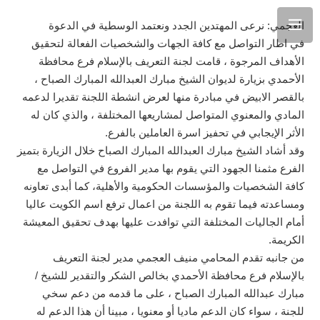
العجمي: نرعى المهتدين الجدد ونعتمد الوسطية في الدعوة
في اطار التواصل مع كافة الجهات والشخصيات الفعالة لتحقيق
الأهداف المرجوة ، قامت لجنة التعريف بالإسلام فرع محافظة
الأحمدي بزيارة لديوان الشيخ مبارك العبدالله المبارك الصباح ،
بالقصر الابيض في مبادرة منها لعرض انشطة اللجنة تقديرا لدعمه
المادي والمعنوي المتواصل لمشاريعها المختلفة ، والذي كان له
الأثر الإيجابي في تحفيز اسرة العاملين بالفرع.
وقد أشاد الشيخ مبارك العبدالله المبارك الصباح خلال الزيارة بتميز
الفرع مثمنا الجهود التي يقوم بها مدير الفروع في التواصل مع
كافة الشخصيات والمؤسسات الحكومية والأهلية، كما أبدى تعاونه
ومساعدته فيما تقوم به اللجنة من اعمال ترفع اسم الكويت عاليا
أمام الجاليات المختلفة التي توافدت عليها بهدف تحقيق المعيشة
الكريمة.
من جانبه تقدم المحامي منيف العجمي مدير لجنة التعريف
بالإسلام فرع محافظة الأحمدي بخالص الشكر والتقدير للشيخ /
مبارك عبدالله المبارك الصباح ، على ما قدمه من دعم سخي
للجنة ، سواء كان الدعم ماديا أو معنويا ، مبينا أن هذا الدعم له