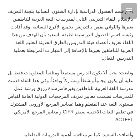
نظم قسم الفصول الدراسية بإدارة الشئون النسائية بلجنة التعريف
بالإسلام اللقاء التدريبي الثاني لمدرسات اللغة العربية للناطقين
بغيرها واللواتي يقمن بالتدريس بجميع الأفرع النسائية. وقد أفادت
رئيسة قسم الفصول الدراسية/ لطيفة السعيد بأن الهدف من هذا
اللقاء تعريف أعضاء هيئة التدريس بالطرق الحديثة لتعليم اللغة
العربية للناطقين بغيرها بالإضافة إلى المهارات المرتبطة بعملية
التدريس الفعال.
وتابعت: يجب ألا يكون الدارس مستمعاً ومتلقياً للمعلومات فقط بل
عليه أن يكون إيجابياً ونشطاً ومشاركاً وباحثاً. وفي هذا اللقاء قدمت
مدرسة اللغة العربية للناطقين بغيرها/مرشدة رزوق ورشة عمل
للمدرسات تضمنت معايير تعريف المرجعيات الدولية العامة لقياس
مستوى اللغة عند المتعلم وهما :معايير المرجع الأوروبي المشترك
في تعليم اللغات الأجنبية سيفر CIFR و معايير المرجع الأمريكي
ACTFEL .
وأضافت السعيد: كما تم مناقشة أهمية التدريبات التفاعلية