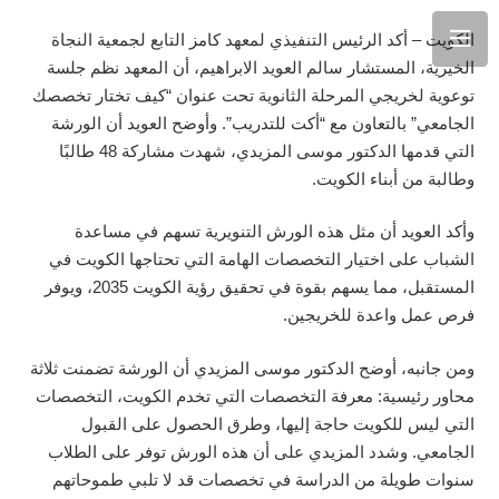
الكويت – أكد الرئيس التنفيذي لمعهد كامز التابع لجمعية النجاة
الخيرية، المستشار سالم العويد الابراهيم، أن المعهد نظم جلسة
توعوية لخريجي المرحلة الثانوية تحت عنوان “كيف تختار تخصصك
الجامعي” بالتعاون مع “أكت للتدريب”. وأوضح العويد أن الورشة
التي قدمها الدكتور موسى المزيدي، شهدت مشاركة 48 طالبًا
وطالبة من أبناء الكويت.
وأكد العويد أن مثل هذه الورش التنويرية تسهم في مساعدة
الشباب على اختيار التخصصات الهامة التي تحتاجها الكويت في
المستقبل، مما يسهم بقوة في تحقيق رؤية الكويت 2035، ويوفر
فرص عمل واعدة للخريجين.
ومن جانبه، أوضح الدكتور موسى المزيدي أن الورشة تضمنت ثلاثة
محاور رئيسية: معرفة التخصصات التي تخدم الكويت، التخصصات
التي ليس للكويت حاجة إليها، وطرق الحصول على القبول
الجامعي. وشدد المزيدي على أن هذه الورش توفر على الطلاب
سنوات طويلة من الدراسة في تخصصات قد لا تلبي طموحاتهم