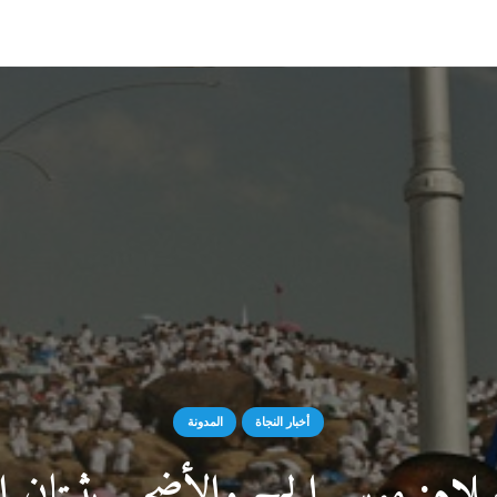
أخبار النجاة
المدونة
لام: موسم الحج والأضحى يثبتان ال