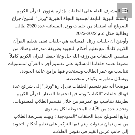
قال المشرف العام على الحلقات بإدارة شؤون القرآن الكريم
والسنة النبوية التابعة لجمعية النجاة الخيرية “ورتل” الشيخ/ جزاع
الصويلح أنه استفاد من حلقات ورتل المسائية عدد 2920 طالب
وطالبة خلال عام 2022-2023.
وأوضح أن حلقات ورتل المسائية هي حلقات تعنى بتعليم القرآن
الكريم كاملًا، مع تعليم أحكام التجويد بطريقة متدرجة. وهناك من
منتسبي الحلقات من رزقه الله جل وعلا حفظ القرآن الكريم كاملاً.
مضيفا تعتمد حلقاتنا المسائية على تقسيم أجزاء القرآن لمستويات
تتناسب مع عمر الطالب ويستخدم فيها برامج عالية الجودة،
ووسائل مطورة، وكوادر متخصصة.
موضحا أنه يتم تقسيم الحلقات في إدارة “ورتل” إلى شرائح عدة
فهناك حلقات “الكتاب” ويتم فيها تحفيظ الصغار القرآن الكريم
بطريقة تتناسب مع عمرهم من خلال تقسيم الطلاب لمستويات،
وتحديد عدد من الآيات المحفوظة لكل مستوى.
وتابع الصويلح لدينا الحلقات “النموذجية”: وتهتم بشريحة الطلاب
من سن ثمانِ سنوات ويتم فيها التركيز على تعليم أحكام التجويد
إلى جانب غرس القيم في نفوس الطلاب.