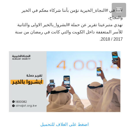
لأننا في #النجاة_الخيرية نؤمن بأننا شركاء معكم في الخير
والنجاح،
نهدي متبرعينا تقرير عن حملة #ابشروا_بالخير الاولى والثانية
للأسر المتعففة داخل الكويت والتي كانت في رمضان من سنة
2017 / 2018.
اضغط على الغلاف للتحميل