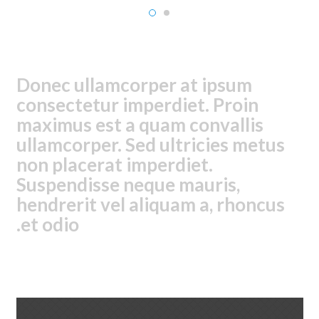
Donec ullamcorper at ipsum
consectetur imperdiet. Proin
maximus est a quam convallis
ullamcorper. Sed ultricies metus
non placerat imperdiet.
Suspendisse neque mauris,
hendrerit vel aliquam a, rhoncus
et odio.