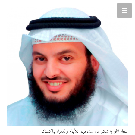
النجاة الخيرية تباشر بناء ست قرى للأيتام والفقراء بباكستان