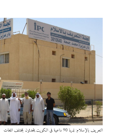
التعريف بالإسلام: لدينا 90 داعية في الكويت يتحدثون بمختلف اللغات