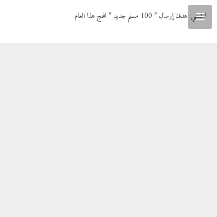
الشطي: هدفنا إرسال ” 100 مسلم جديد ” للحج هذا العام