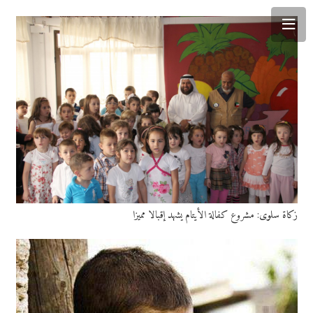
زكاة سلوى: مشروع كفالة الأيتام يشهد إقبالا مميزا