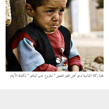
لجنة زكاة الشامية تدعو أهل الخير لتفعيل ” مشروع حب اليتامى ” لكفالة الأيتام