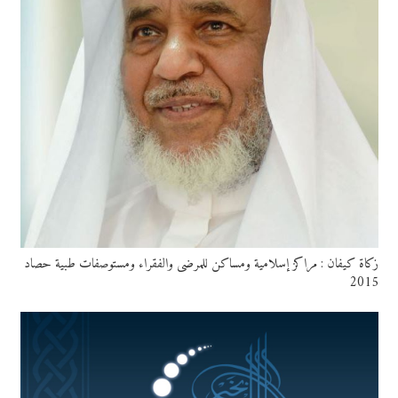
زكاة كيفان : مراكز إسلامية ومساكن للمرضى والفقراء ومستوصفات طبية حصاد
2015